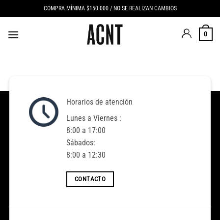
Saltar
COMPRA MÍNIMA $150.000 / NO SE REALIZAN CAMBIOS
al
contenido
0
Horarios de atención
Lunes a Viernes :
8:00 a 17:00
Sábados:
8:00 a 12:30
CONTACTO