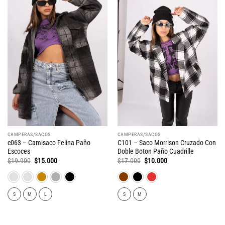
CAMPERAS/SACOS
CAMPERAS/SACOS
c063 – Camisaco Felina Paño
C101 – Saco Morrison Cruzado Con
Escoces
Doble Boton Paño Cuadrille
El
El
El
El
$
19.900
$
15.000
$
17.000
$
10.000
precio
precio
precio
precio
original
actual
original
actual
era:
es:
era:
es:
$19.900.
$15.000.
$17.000.
$10.000.
S
M
L
S
M