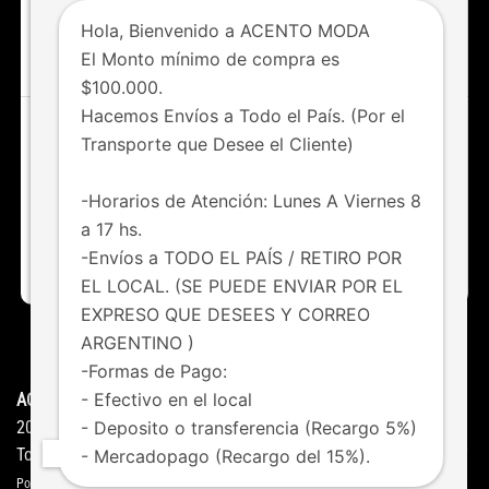
Hola, Bienvenido a ACENTO MODA
IR AL SHOP
El Monto mínimo de compra es
$100.000.
Hacemos Envíos a Todo el País. (Por el
Transporte que Desee el Cliente)
¿Tenés dudas o consultas?
Chateá con nosotros vía whatsapp
-Horarios de Atención: Lunes A Viernes 8
a 17 hs.
011 6123-8247
-Envíos a TODO EL PAÍS / RETIRO POR
EL LOCAL. (SE PUEDE ENVIAR POR EL
EXPRESO QUE DESEES Y CORREO
ARGENTINO )
HOME
NOVEDADES
FAQS
CONTACTO
-Formas de Pago:
- Efectivo en el local
ACENTO MODA ©
Copyright
- Deposito o transferencia (Recargo 5%)
2026
Todos los derechos reservados
- Mercadopago (Recargo del 15%).
Powered by
Studio Gedos