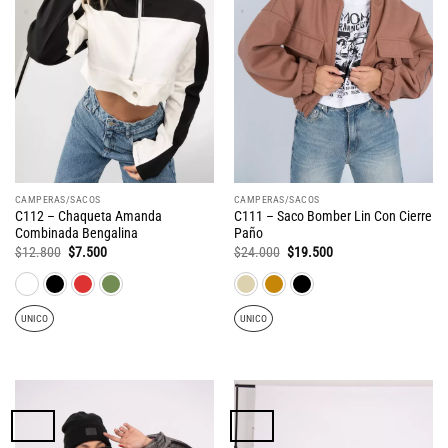
CAMPERAS/SACOS
CAMPERAS/SACOS
C112 – Chaqueta Amanda
C111 – Saco Bomber Lin Con Cierre
Combinada Bengalina
Paño
El
El
El
El
$
12.800
$
7.500
$
24.000
$
19.500
precio
precio
precio
precio
original
actual
original
actual
era:
es:
era:
es:
$12.800.
$7.500.
$24.000.
$19.500.
UNICO
UNICO