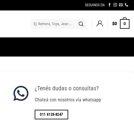
SEGUINOS EN
Buscar
$
0
0
por:
¿Tenés dudas o consultas?
Chateá con nosotros vía whatsapp
011 6123-8247