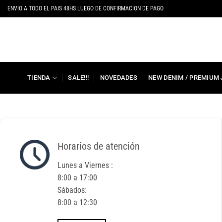
Saltar
ENVIO A TODO EL PAIS 48HS LUEGO DE CONFIRMACION DE PAGO
al
contenido
TIENDA
SALE!!!
NOVEDADES
NEW DENIM / PREMIUM
Horarios de atención
Lunes a Viernes :
8:00 a 17:00
Sábados:
8:00 a 12:30