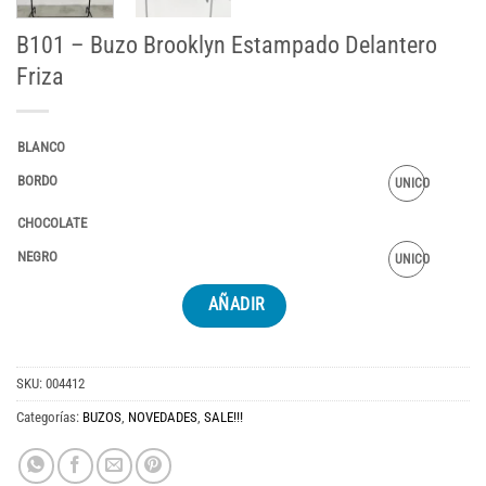
B101 – Buzo Brooklyn Estampado Delantero
Friza
BLANCO
BORDO
UNICO
CHOCOLATE
NEGRO
UNICO
AÑADIR
SKU:
004412
Categorías:
BUZOS
,
NOVEDADES
,
SALE!!!