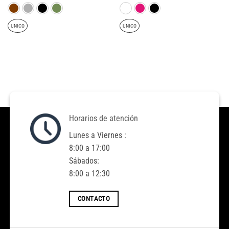
original
actual
original
actual
era:
es:
era:
es:
$4.600.
$2.000.
$3.500.
$2.000.
UNICO
UNICO
Horarios de atención
Lunes a Viernes :
8:00 a 17:00
Sábados:
8:00 a 12:30
CONTACTO