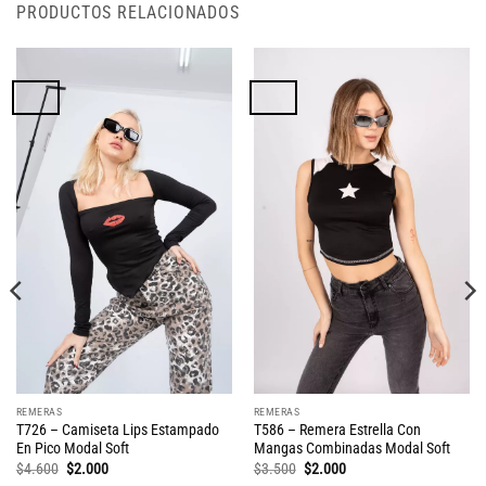
PRODUCTOS RELACIONADOS
REMERAS
REMERAS
T726 – Camiseta Lips Estampado
T586 – Remera Estrella Con
En Pico Modal Soft
Mangas Combinadas Modal Soft
El
El
El
El
$
4.600
$
2.000
$
3.500
$
2.000
precio
precio
precio
precio