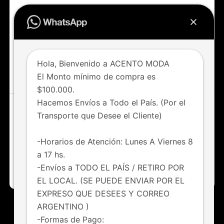
Accedé a todas las novedades
Nuevos ingresos todas las semanas
Hola, Bienvenido a ACENTO MODA
IR AL SHOP
El Monto mínimo de compra es
$100.000.
Hacemos Envíos a Todo el País. (Por el
Transporte que Desee el Cliente)
¿Tenés dudas o consultas?
Chateá con nosotros vía whatsapp
-Horarios de Atención: Lunes A Viernes 8
a 17 hs.
011 6123-8247
-Envíos a TODO EL PAÍS / RETIRO POR
EL LOCAL. (SE PUEDE ENVIAR POR EL
EXPRESO QUE DESEES Y CORREO
ARGENTINO )
HOME
NOVEDADES
FAQS
CONTACTO
-Formas de Pago: