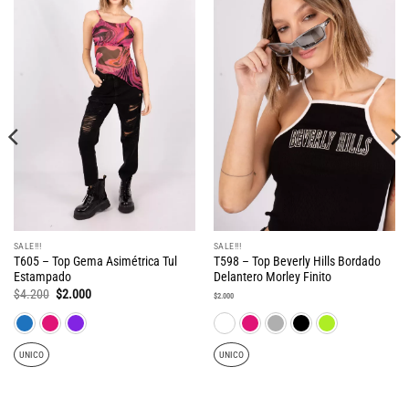
SALE!!!
SALE!!!
T605 – Top Gema Asimétrica Tul
T598 – Top Beverly Hills Bordado
Estampado
Delantero Morley Finito
El
El
$
4.200
$
2.000
$
2.000
precio
precio
original
actual
era:
es:
$4.200.
$2.000.
UNICO
UNICO