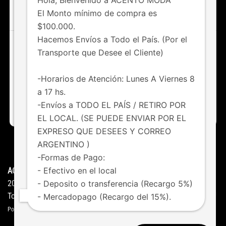
Hola, Bienvenido a ACENTO MODA
IR AL SHOP
El Monto mínimo de compra es
$100.000.
Hacemos Envíos a Todo el País. (Por el
Transporte que Desee el Cliente)
¿Tenés dudas o consultas?
Chateá con nosotros vía whatsapp
-Horarios de Atención: Lunes A Viernes 8
a 17 hs.
011 6123-8247
-Envíos a TODO EL PAÍS / RETIRO POR
EL LOCAL. (SE PUEDE ENVIAR POR EL
EXPRESO QUE DESEES Y CORREO
ARGENTINO )
HOME
NOVEDADES
FAQS
CONTACTO
-Formas de Pago:
- Efectivo en el local
ACENTO MODA ©
Copyright
- Deposito o transferencia (Recargo 5%)
2026
Todos los derechos reservados
- Mercadopago (Recargo del 15%).
Powered by
Studio Gedos