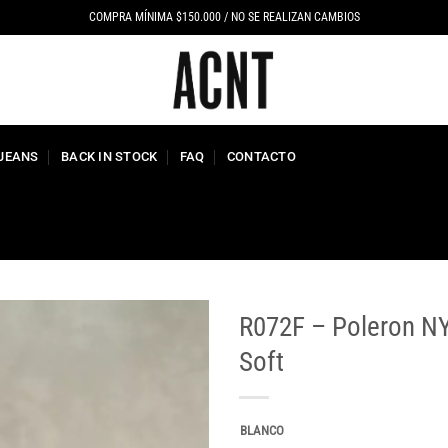
COMPRA MÍNIMA $150.000 / NO SE REALIZAN CAMBIOS
 JEANS
BACK IN STOCK
FAQ
CONTACTO
R072F – Poleron N
Soft
BLANCO