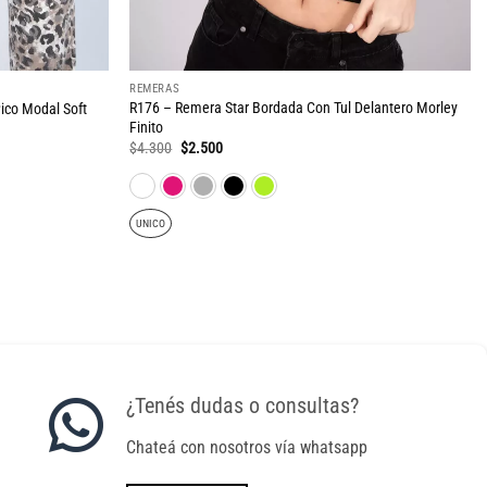
REMERAS
R176 – Remera Star Bordada Con Tul Delantero Morley
ico Modal Soft
Finito
El
El
$
4.300
$
2.500
precio
precio
original
actual
era:
es:
$4.300.
$2.500.
UNICO
¿Tenés dudas o consultas?
Chateá con nosotros vía whatsapp