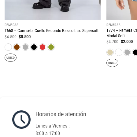
REMERAS
REMERAS
T774 – Remera Ca
T668 – Camiseta Cuello Redondo Basico Liso Supersoft
Modal Soft
El
El
$
4.500
$
3.500
precio
precio
El
El
$
4.700
$
2.000
original
actual
precio
pr
era:
es:
original
ac
$4.500.
$3.500.
era:
es
UNICO
$4.700.
$2
UNICO
Horarios de atención
Lunes a Viernes :
8:00 a 17:00