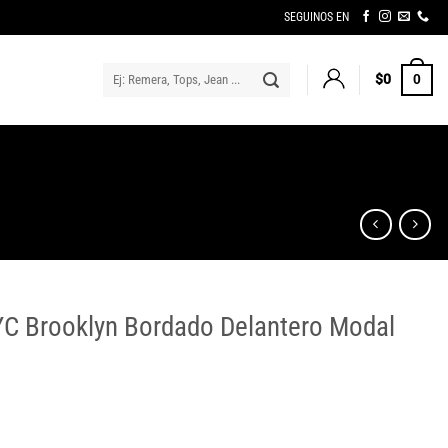
SEGUINOS EN
Buscar
$
0
0
por:
YC Brooklyn Bordado Delantero Modal