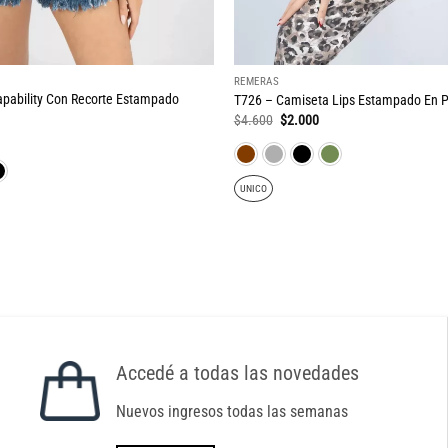
REMERAS
pability Con Recorte Estampado
T726 – Camiseta Lips Estampado En P
El
El
$
4.600
$
2.000
precio
precio
original
actual
ecio
era:
es:
tual
$4.600.
$2.000.
:
UNICO
.000.
Accedé a todas las novedades
Nuevos ingresos todas las semanas