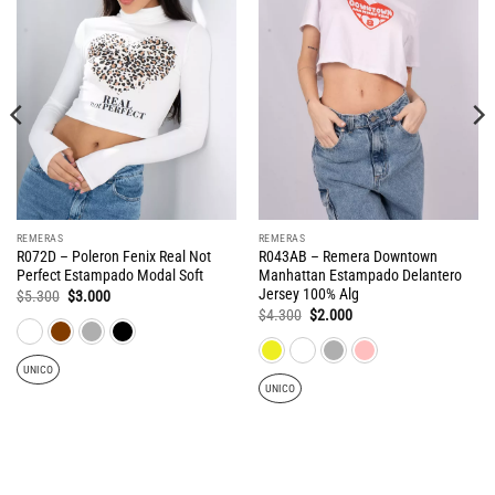
REMERAS
REMERAS
R072D – Poleron Fenix Real Not
R043AB – Remera Downtown
Perfect Estampado Modal Soft
Manhattan Estampado Delantero
Jersey 100% Alg
El
El
$
5.300
$
3.000
precio
precio
El
El
$
4.300
$
2.000
original
actual
precio
precio
era:
es:
original
actual
$5.300.
$3.000.
era:
es:
$4.300.
$2.000.
UNICO
UNICO