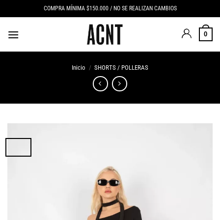
Saltar
COMPRA MÍNIMA $150.000 / NO SE REALIZAN CAMBIOS
al
contenido
0
Inicio
/
SHORTS / POLLERAS