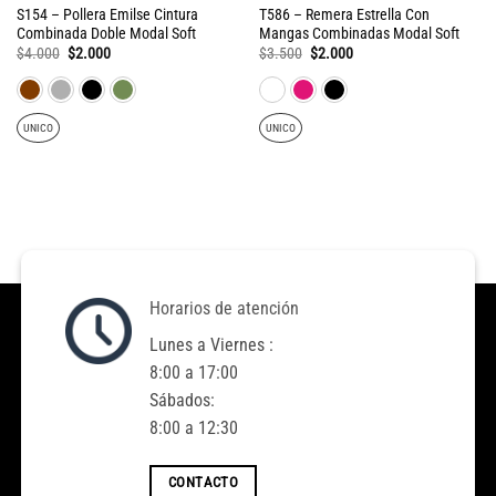
S154 – Pollera Emilse Cintura
T586 – Remera Estrella Con
Combinada Doble Modal Soft
Mangas Combinadas Modal Soft
El
El
El
El
$
4.000
$
2.000
$
3.500
$
2.000
precio
precio
precio
precio
original
actual
original
actual
era:
es:
era:
es:
$4.000.
$2.000.
$3.500.
$2.000.
UNICO
UNICO
Horarios de atención
Lunes a Viernes :
8:00 a 17:00
Sábados:
8:00 a 12:30
CONTACTO