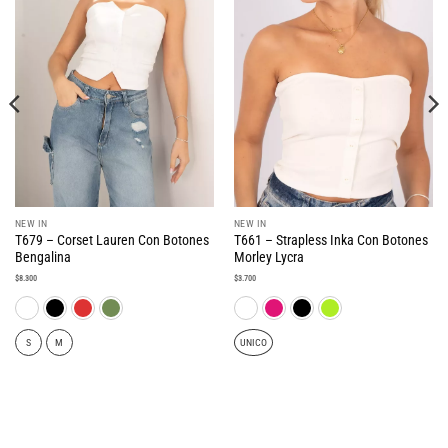
NEW IN
NEW IN
T679 – Corset Lauren Con Botones
T661 – Strapless Inka Con Botones
Bengalina
Morley Lycra
$
8.300
$
3.700
S
M
UNICO