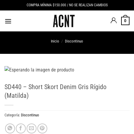
Saltar
COMPRA MÍNIMA $150.000 / NO SE REALIZAN CAMBIOS
al
contenido
0
Inicio
/
Discontinuo
SD440 – Short Skort Denim Gris Rígido
(Matilda)
Categoría:
Discontinuo