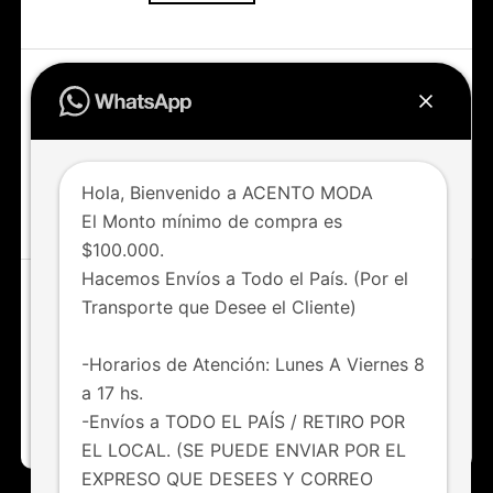
Accedé a todas las novedades
Nuevos ingresos todas las semanas
Hola, Bienvenido a ACENTO MODA
IR AL SHOP
El Monto mínimo de compra es
$100.000.
Hacemos Envíos a Todo el País. (Por el
Transporte que Desee el Cliente)
¿Tenés dudas o consultas?
Chateá con nosotros vía whatsapp
-Horarios de Atención: Lunes A Viernes 8
a 17 hs.
011 6123-8247
-Envíos a TODO EL PAÍS / RETIRO POR
EL LOCAL. (SE PUEDE ENVIAR POR EL
EXPRESO QUE DESEES Y CORREO