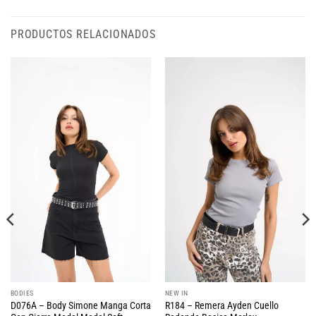
PRODUCTOS RELACIONADOS
BODIES
NEW IN
D076A – Body Simone Manga Corta
R184 – Remera Ayden Cuello