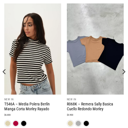
NEW IN
NEW IN
T546A – Media Polera Berlín
R068K – Remera Sally Basica
Manga Corta Morley Rayado
Cuello Redondo Morley
$
6.800
$
3.900