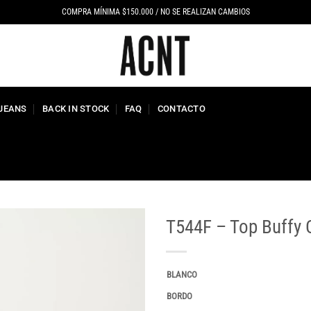
COMPRA MÍNIMA $150.000 / NO SE REALIZAN CAMBIOS
 JEANS
BACK IN STOCK
FAQ
CONTACTO
T544F – Top Buffy 
BLANCO
BORDO