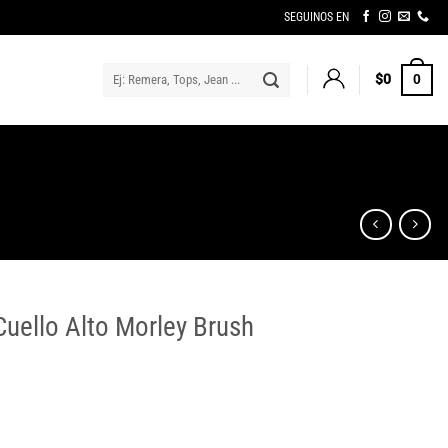
SEGUINOS EN
Buscar
$
0
0
por:
Cuello Alto Morley Brush