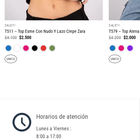
SALE!!!
SALE!!!
T511 – Top Esme Con Nudo Y Lazo Crepe Zara
T579 – Top Atena
El
El
El
El
$
4.100
$
2.500
$
4.200
$
2.000
precio
precio
precio
pr
original
actual
original
ac
era:
es:
era:
es
$4.100.
$2.500.
$4.200.
$2
UNICO
UNICO
Horarios de atención
Lunes a Viernes :
8:00 a 17:00