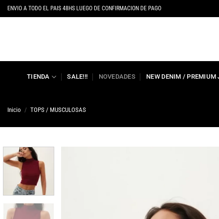
Saltar
ENVIO A TODO EL PAIS 48HS LUEGO DE CONFIRMACION DE PAGO
al
contenido
TIENDA
SALE!!!
NOVEDADES
NEW DENIM / PREMIUM
Inicio
/
TOPS / MUSCULOSAS