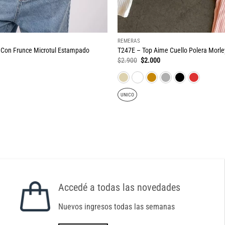
REMERAS
 Con Frunce Microtul Estampado
T247E – Top Aime Cuello Polera Morle
El
El
$
2.900
$
2.000
ecio
precio
precio
tual
original
actual
:
era:
es:
.000.
$2.900.
$2.000.
UNICO
Accedé a todas las novedades
Nuevos ingresos todas las semanas