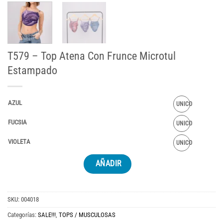
T579 – Top Atena Con Frunce Microtul
Estampado
AZUL
UNICO
FUCSIA
UNICO
VIOLETA
UNICO
AÑADIR
SKU:
004018
Categorías:
SALE!!!
,
TOPS / MUSCULOSAS