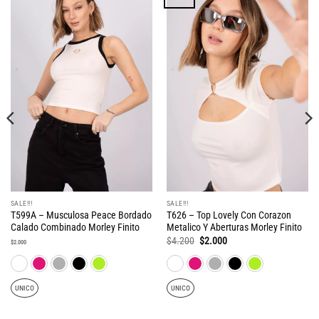
SALE!!!
SALE!!!
T599A – Musculosa Peace Bordado
T626 – Top Lovely Con Corazon
Calado Combinado Morley Finito
Metalico Y Aberturas Morley Finito
El
El
$
4.200
$
2.000
$
2.000
precio
precio
original
actual
era:
es:
$4.200.
$2.000.
UNICO
UNICO