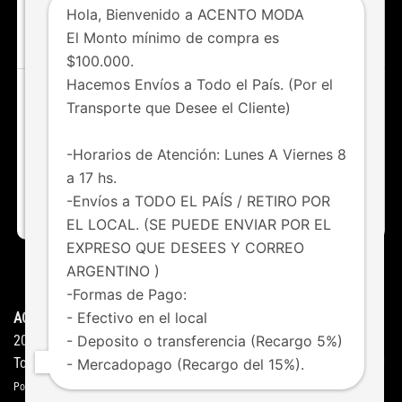
Hola, Bienvenido a ACENTO MODA
IR AL SHOP
El Monto mínimo de compra es
$100.000.
Hacemos Envíos a Todo el País. (Por el
Transporte que Desee el Cliente)
¿Tenés dudas o consultas?
Chateá con nosotros vía whatsapp
-Horarios de Atención: Lunes A Viernes 8
a 17 hs.
011 6123-8247
-Envíos a TODO EL PAÍS / RETIRO POR
EL LOCAL. (SE PUEDE ENVIAR POR EL
EXPRESO QUE DESEES Y CORREO
ARGENTINO )
HOME
NOVEDADES
FAQS
CONTACTO
-Formas de Pago:
- Efectivo en el local
ACENTO MODA ©
Copyright
- Deposito o transferencia (Recargo 5%)
2026
Todos los derechos reservados
- Mercadopago (Recargo del 15%).
Powered by
Studio Gedos