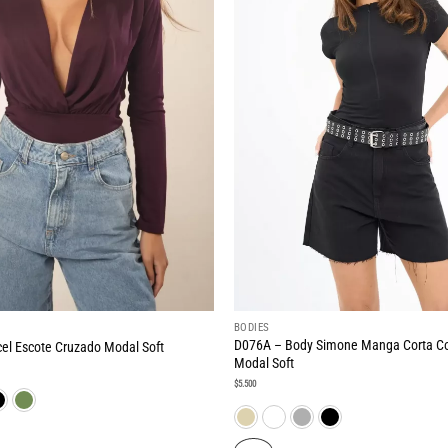
BODIES
D076A – Body Simone Manga Corta Co
el Escote Cruzado Modal Soft
Modal Soft
ecio
$
5.500
tual
:
.800.