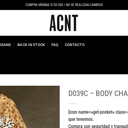
COMPRA MÍNIMA $150.000 / NO SE REALIZAN CAMBIOS
 JEANS
BACK IN STOCK
FAQ
CONTACTO
D039C – BODY CH
[icon name=»get-pocket» class=»
que tenemos.
Compra con seguridad y tranquil