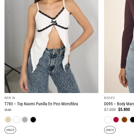
NEW IN
BODIES
T783 – Top Naomi Punilla En Pico Microfibra
D095 – Body Marc
El
El
$
7.000
$
5.800
$
4.000
precio
pr
original
ac
era:
es
$7.000.
$5
UNICO
UNICO