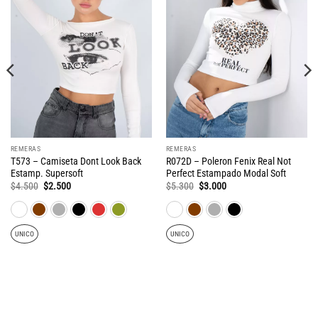
REMERAS
REMERAS
T573 – Camiseta Dont Look Back
R072D – Poleron Fenix Real Not
Estamp. Supersoft
Perfect Estampado Modal Soft
El
El
El
El
$
4.500
$
2.500
$
5.300
$
3.000
precio
precio
precio
precio
original
actual
original
actual
era:
es:
era:
es:
$4.500.
$2.500.
$5.300.
$3.000.
UNICO
UNICO