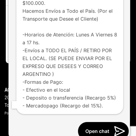
$100.000.
Hacemos Envíos a Todo el País. (Por el
Transporte que Desee el Cliente)
¿Tenés dudas o consultas?
Chateá con nosotros vía whatsapp
-Horarios de Atención: Lunes A Viernes 8
a 17 hs.
011 6123-8247
-Envíos a TODO EL PAÍS / RETIRO POR
EL LOCAL. (SE PUEDE ENVIAR POR EL
EXPRESO QUE DESEES Y CORREO
ARGENTINO )
HOME
NOVEDADES
FAQS
CONTACTO
-Formas de Pago:
- Efectivo en el local
ACENTO MODA ©
Copyright
2026
- Deposito o transferencia (Recargo 5%)
Todos los derechos reservados
- Mercadopago (Recargo del 15%).
Powered by
Studio Gedos
Open chat