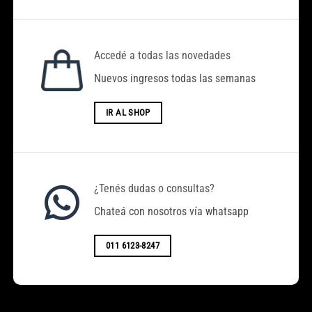
Accedé a todas las novedades
Nuevos ingresos todas las semanas
Hola, Bienvenido a ACENTO MODA
IR AL SHOP
El Monto mínimo de compra es
$100.000.
Hacemos Envíos a Todo el País. (Por el
Transporte que Desee el Cliente)
¿Tenés dudas o consultas?
Chateá con nosotros vía whatsapp
-Horarios de Atención: Lunes A Viernes 8
a 17 hs.
011 6123-8247
-Envíos a TODO EL PAÍS / RETIRO POR
EL LOCAL. (SE PUEDE ENVIAR POR EL
EXPRESO QUE DESEES Y CORREO
ARGENTINO )