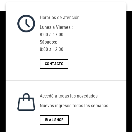
Horarios de atención
Lunes a Viernes :
8:00 a 17:00
Sábados:
8:00 a 12:30
CONTACTO
Accedé a todas las novedades
Nuevos ingresos todas las semanas
Hola, Bienvenido a ACENTO MODA
IR AL SHOP
El Monto mínimo de compra es