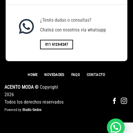
$100.000.
Hacemos Envíos a Todo el País. (Por el
Transporte que Desee el Cliente)
¿Tenés dudas o consultas?
Chateá con nosotros vía whatsapp
-Horarios de Atención: Lunes A Viernes 8
a 17 hs.
011 6123-8247
-Envíos a TODO EL PAÍS / RETIRO POR
EL LOCAL. (SE PUEDE ENVIAR POR EL
EXPRESO QUE DESEES Y CORREO
ARGENTINO )
HOME
NOVEDADES
FAQS
CONTACTO
-Formas de Pago:
- Efectivo en el local
ACENTO MODA ©
Copyright
2026
- Deposito o transferencia (Recargo 5%)
Todos los derechos reservados
- Mercadopago (Recargo del 15%).
Powered by
Studio Gedos
Open chat