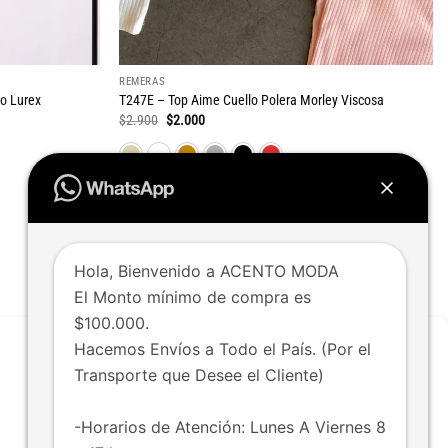
REMERAS
o Lurex
T247E – Top Aime Cuello Polera Morley Viscosa
El
El
$
2.900
$
2.000
precio
precio
original
actual
era:
es:
$2.900.
$2.000.
UNICO
Hola, Bienvenido a ACENTO MODA
El Monto mínimo de compra es
$100.000.
Hacemos Envíos a Todo el País. (Por el
¿Tenés dudas o consultas?
Transporte que Desee el Cliente)
Chateá con nosotros vía whatsapp
-Horarios de Atención: Lunes A Viernes 8