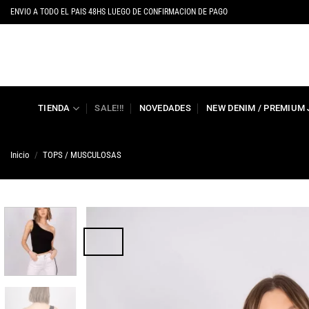
Saltar
ENVIO A TODO EL PAIS 48HS LUEGO DE CONFIRMACION DE PAGO
al
contenido
TIENDA
SALE!!!
NOVEDADES
NEW DENIM / PREMIUM
Inicio
/
TOPS / MUSCULOSAS