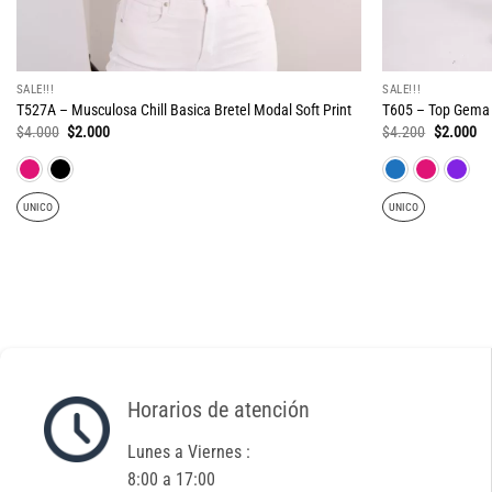
SALE!!!
SALE!!!
T527A – Musculosa Chill Basica Bretel Modal Soft Print
T605 – Top Gema 
El
El
El
El
$
4.000
$
2.000
$
4.200
$
2.000
precio
precio
precio
pr
original
actual
original
ac
era:
es:
era:
es
$4.000.
$2.000.
$4.200.
$2
UNICO
UNICO
Horarios de atención
Lunes a Viernes :
8:00 a 17:00