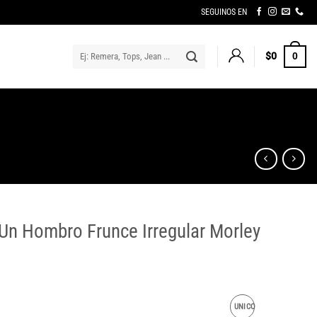
SEGUINOS EN
Buscar
$
0
0
por:
Un Hombro Frunce Irregular Morley
UNICO