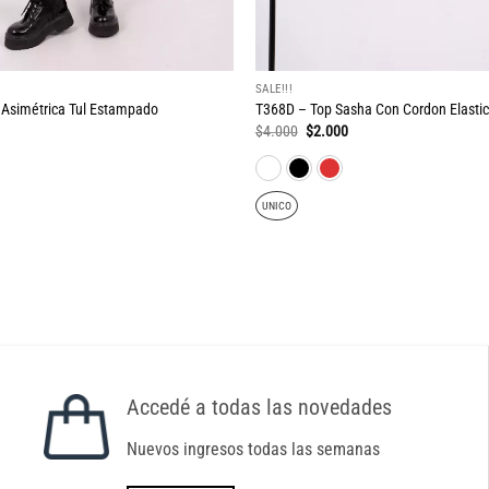
SALE!!!
Asimétrica Tul Estampado
T368D – Top Sasha Con Cordon Elastic
El
El
$
4.000
$
2.000
ecio
precio
precio
tual
original
actual
:
era:
es:
.000.
$4.000.
$2.000.
UNICO
Accedé a todas las novedades
Nuevos ingresos todas las semanas