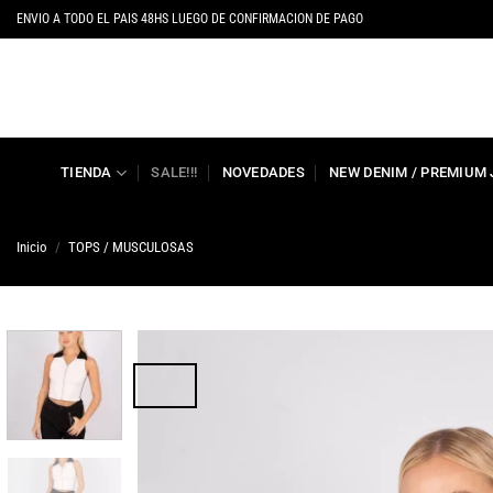
Saltar
ENVIO A TODO EL PAIS 48HS LUEGO DE CONFIRMACION DE PAGO
al
contenido
TIENDA
SALE!!!
NOVEDADES
NEW DENIM / PREMIUM
Inicio
/
TOPS / MUSCULOSAS