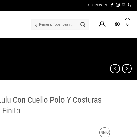
SEGUINOS EN
Buscar
$
0
0
por:
ulu Con Cuello Polo Y Costuras
Finito
UNICO