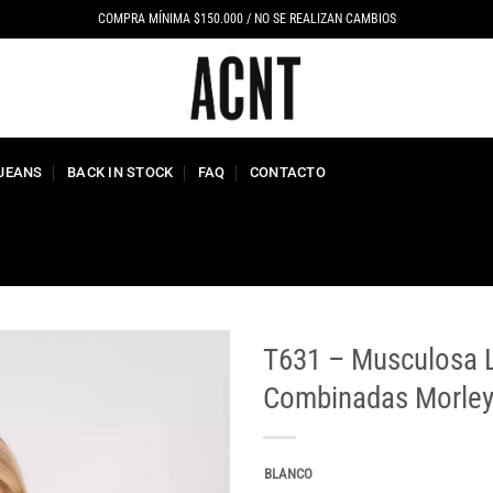
COMPRA MÍNIMA $150.000 / NO SE REALIZAN CAMBIOS
 JEANS
BACK IN STOCK
FAQ
CONTACTO
T631 – Musculosa L
Combinadas Morley 
BLANCO