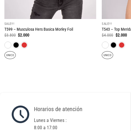
SALE!!!
SALE!!!
T599 – Musculosa Hers Basica Morley Foil
T543 – Top Merid
El
El
El
El
$
3.800
$
2.000
$
4.000
$
2.000
precio
precio
precio
pr
original
actual
original
ac
era:
es:
era:
es
$3.800.
$2.000.
$4.000.
$2
UNICO
UNICO
Horarios de atención
Lunes a Viernes :
8:00 a 17:00