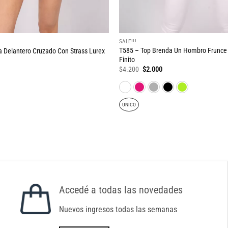
SALE!!!
T585 – Top Brenda Un Hombro Frunce I
a Delantero Cruzado Con Strass Lurex
Finito
ecio
El
El
$
4.200
$
2.000
tual
precio
precio
:
original
actual
.000.
era:
es:
$4.200.
$2.000.
UNICO
Accedé a todas las novedades
Nuevos ingresos todas las semanas