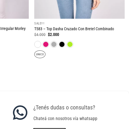
SALE!!!
rregular Morley
T583 – Top Dasha Cruzado Con Bretel Combinado
El
El
$
4.000
$
2.000
precio
precio
original
actual
era:
es:
$4.000.
$2.000.
UNICO
¿Tenés dudas o consultas?
Chateá con nosotros vía whatsapp