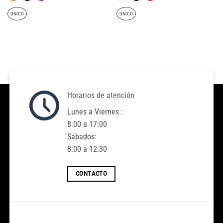
$4.200.
$2.000.
$4.000.
$2.000.
UNICO
UNICO
Horarios de atención
Lunes a Viernes :
8:00 a 17:00
Sábados:
8:00 a 12:30
CONTACTO