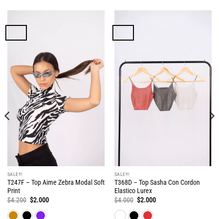
SALE!!!
SALE!!!
T247F – Top Aime Zebra Modal Soft
T368D – Top Sasha Con Cordon
Print
Elastico Lurex
El
El
El
El
$
4.200
$
2.000
$
4.000
$
2.000
precio
precio
precio
precio
original
actual
original
actual
era:
es:
era:
es: