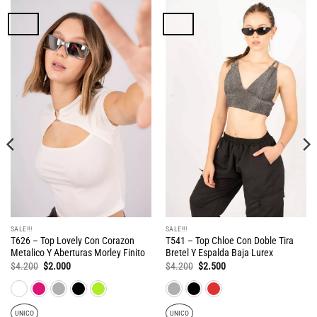
SALE!!!
SALE!!!
T626 – Top Lovely Con Corazon
T541 – Top Chloe Con Doble Tira
Metalico Y Aberturas Morley Finito
Bretel Y Espalda Baja Lurex
El
El
El
El
$
4.200
$
2.000
$
4.200
$
2.500
precio
precio
precio
precio
original
actual
original
actual
era:
es:
era:
es:
$4.200.
$2.000.
$4.200.
$2.500.
UNICO
UNICO